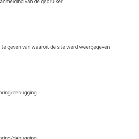
aanmelding van de gebruiker
 te geven van waaruit de site werd weergegeven
toring/debugging
toring/debugging