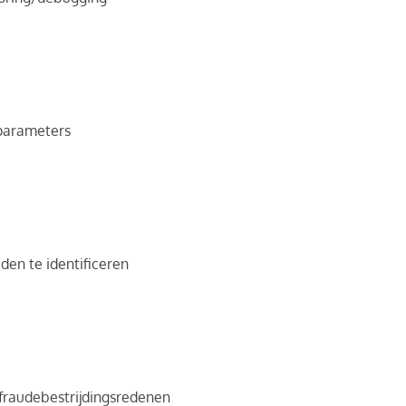
 parameters
den te identificeren
 fraudebestrijdingsredenen