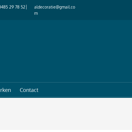
0485 29 78 52
aldecoratie@gmail.co
m
rken
Contact