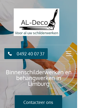
0492 40 07 37
Binnenschilderwerken en
behangwerken in
Limburg
Contacteer ons